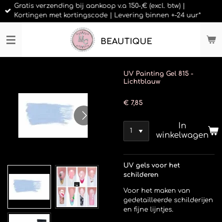
Gratis verzending bij aankoop v.a 150-,€ (excl. btw) |
Ga
Kortingen met kortingscode | Levering binnen +-24 uur*
direct
naar
de
BEAUTIQUE
hoofdinhoud
UV Painting Gel 815 -
Lichtblauw
€ 7,85
In
winkelwagen
UV gels voor het
schilderen
Voor het maken van
gedetailleerde schilderijen
en fijne lijntjes.