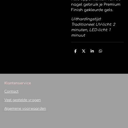
nagel gebruik je Premium
Finish gekleurde gels.
Uithardingstijd:
Traditioneel UV-licht: 2
minuten, LED-licht: 1
minuut
D
D
S
D
e
e
h
e
l
e
a
l
e
l
r
e
n
e
n
Klantenservice
Contact
Veel gestelde vragen
Algemene voorwaarden