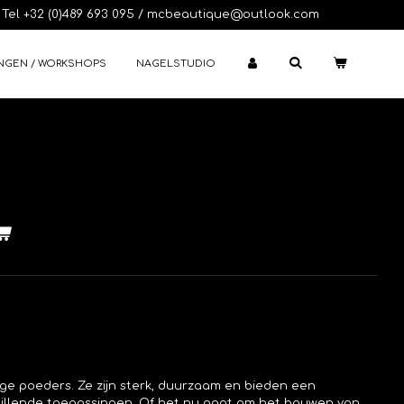
Tel +32 (0)489 693 095 / mcbeautique@outlook.com
NGEN / WORKSHOPS
NAGELSTUDIO
elige poeders. Ze zijn sterk, duurzaam en bieden een
hillende toepassingen. Of het nu gaat om het bouwen van