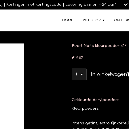
tw) | Kortingen met kortingscode | Levering binnen +-24 uur*
HOME
WEBSHOP
OPLEIDI
Pearl Nails kleurpoeder 417
€ 2,07
In winkelwagen
Gekleurde Acrylpoeders
Kleurpoeders
Intens getint, extra fijnkorr
langdurige kleur voor versc