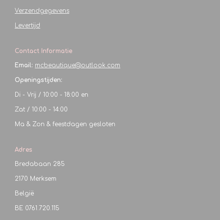
Verzendgegevens
Levertijd
Contact Informatie
Email:
mcbeautique@outlook.com
Openingstijden:
Di - Vrij / 10:00 - 18:00 en
Zat / 10:00 - 14:00
Ma & Zon & feestdagen gesloten
Adres
Bredabaan 285
2170 Merksem
België
BE
0761.720.115