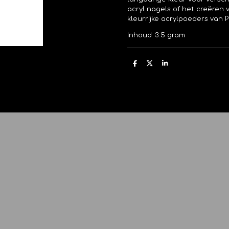
acryl nagels of het creëren
kleurrijke acrylpoeders van 
Inhoud: 3.5 gram
D
D
S
e
e
h
l
e
a
e
l
r
n
e