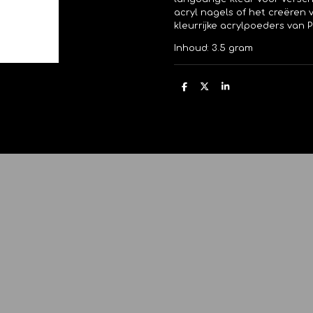
acryl nagels of het creëren
kleurrijke acrylpoeders van 
Inhoud: 3.5 gram
D
D
S
e
e
h
l
e
a
e
l
r
n
e