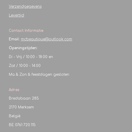
Verzendgegevens
Levertijd
Contact Informatie
Email:
mcbeautique@outlook.com
Openingstijden:
Di - Vrij / 10:00 - 18:00 en
Zat / 10:00 - 14:00
Ma & Zon & feestdagen gesloten
Adres
Bredabaan 285
2170 Merksem
België
BE
0761.720.115