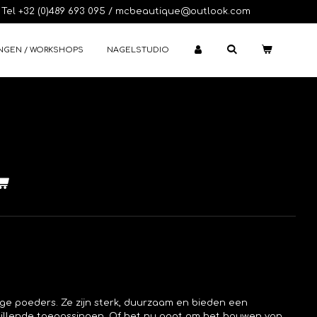
Tel +32 (0)489 693 095 / mcbeautique@outlook.com
NGEN / WORKSHOPS
NAGELSTUDIO
elige poeders. Ze zijn sterk, duurzaam en bieden een
hillende toepassingen. Of het nu gaat om het bouwen van