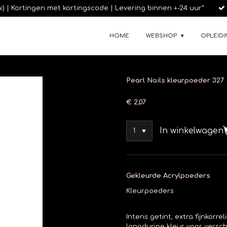
tw) | Kortingen met kortingscode | Levering binnen +-24 uur*
HOME
WEBSHOP
OPLEIDI
Pearl Nails kleurpoeder 327
€ 2,07
In winkelwagen
Gekleurde Acrylpoeders
Kleurpoeders
Intens getint, extra fijnkorr
langdurige kleur voor versc