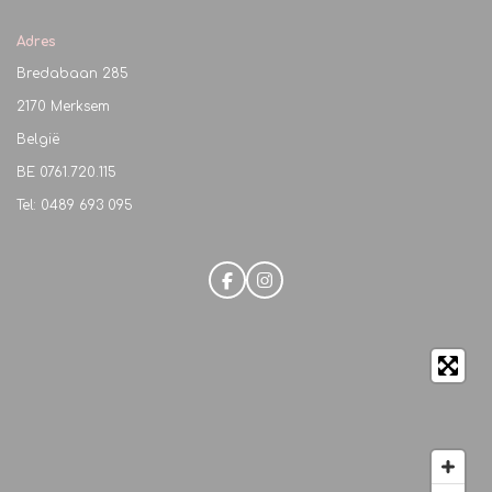
Adres
Bredabaan 285
2170 Merksem
België
BE
0761.720.115
Tel: 0489 693 095
F
I
a
n
c
s
e
t
b
a
o
g
o
r
k
a
m