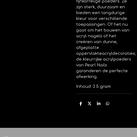
fijnkorrelige poeders. Ze
zijn sterk, duurzaam en
bieden een langdurige
kleur voor verschillende
toepassingen. Of het nu
gaat om het bouwen van
acryl nagels of het
creëren van dunne,
afgeplatte
oppervlakteacryldecoraties,
de kleurrijke acrylpoeders
van Pearl Nails
garanderen de perfecte
afwerking.
Inhoud: 3.5 gram
D
D
S
D
e
e
h
e
l
e
a
l
e
l
r
e
n
e
n