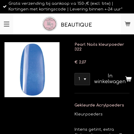
Gratis verzending bij aankoop v.a 150-,€ (excl. btw) |
Ga
Kortingen met kortingscode | Levering binnen +-24 uur*
direct
naar
de
BEAUTIQUE
hoofdinhoud
Pearl Nails kleurpoeder
322
€ 2,07
In
winkelwagen
Gekleurde Acrylpoeders
Kleurpoeders
Intens getint, extra