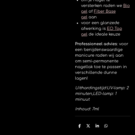
om je nagel te
versterken raden we
Bio
gel
of
Fiber
Base
gel
aan
voor een glanzede
afwerking is
EO Top
gel
de ideale keuze
Professioneel advies
:
voor
een benijdenswaardige
manicure raden wij aan
om semi-permanente
nagellak toe te passen in
verschillende dunne
lagen!
Uithardingstijd:
UV-lamp: 2
minuten,
LED-lamp: 1
minuut
Inhoud: 7ml
D
D
S
D
e
e
h
e