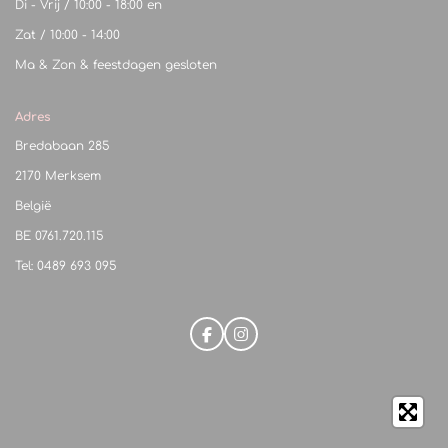
Di - Vrij / 10:00 - 18:00 en
Zat / 10:00 - 14:00
Ma & Zon & feestdagen gesloten
Adres
Bredabaan 285
2170 Merksem
België
BE
0761.720.115
Tel: 0489 693 095
F
I
a
n
c
s
e
t
b
a
o
g
o
r
k
a