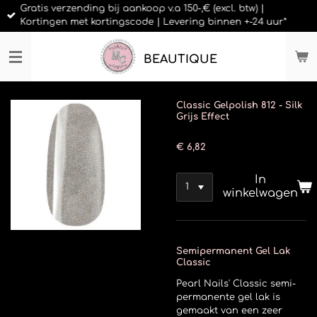
Gratis verzending bij aankoop v.a 150-,€ (excl. btw) |
Ga
Kortingen met kortingscode | Levering binnen +-24 uur*
direct
naar
de
BEAUTIQUE
hoofdinhoud
Classic Gelpolish 812 - Silk
Grijs Effect
€ 6,82
In
winkelwagen
Semipermanent Gel Lak
Classic
Pearl Nails' Classic semi-
permanente gel lak is
gemaakt van een zeer