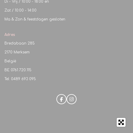
Di - Vrij / 10:00 - 18:00 en
Zat / 10:00 - 14:00
Ma & Zon & feestdagen gesloten
Adres
Bredabaan 285
2170 Merksem
België
BE
0761.720.115
Tel: 0489 693 095
F
I
a
n
c
s
e
t
b
a
o
g
o
r
k
a