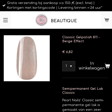
Gratis verzending bij aankoop v.a 150-,€ (excl. btw) |
Ga
Kortingen met kortingscode | Levering binnen +-24 uur*
direct
naar
de
BEAUTIQUE
hoofdinhoud
Classic Gelpolish 811 -
Beige Effect
€ 6,82
In
winkelwagen
Semipermanent Gel Lak
Classic
Pearl Nails' Classic semi-
permanente gel lak is
gemaakt van een zeer