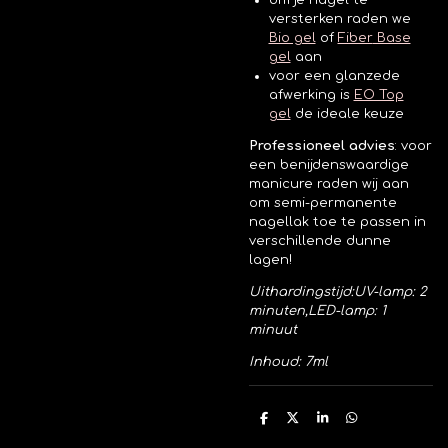
om je nagel te
versterken raden we
Bio gel
of
Fiber
Base
gel
aan
voor een glanzede
afwerking is
EO Top
gel
de ideale keuze
Professioneel advies
:
voor
een benijdenswaardige
manicure raden wij aan
om semi-permanente
nagellak toe te passen in
verschillende dunne
lagen!
Uithardingstijd:
UV-lamp: 2
minuten,
LED-lamp: 1
minuut
Inhoud: 7ml
D
D
S
D
e
e
h
e