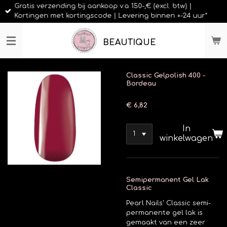
Gratis verzending bij aankoop v.a 150-,€ (excl. btw) |
Ga
Kortingen met kortingscode | Levering binnen +-24 uur*
direct
naar
de
BEAUTIQUE
hoofdinhoud
Classic Gelpolish 400 -
Bordeau
€ 6,82
In
winkelwagen
Semipermanent Gel Lak
Classic
Pearl Nails' Classic semi-
permanente gel lak is
gemaakt van een zeer