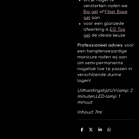
om je nagel te
versterken raden we
Bio gel
of
Fiber
Base
gel
aan
voor een glanzede
afwerking is
EO Top
gel
de ideale keuze
Professioneel advies
:
voor
een benijdenswaardige
manicure raden wij aan
om semi-permanente
nagellak toe te passen in
verschillende dunne
lagen!
Uithardingstijd:
UV-lamp: 2
minuten,
LED-lamp: 1
minuut
Inhoud: 7ml
D
D
S
D
e
e
h
e