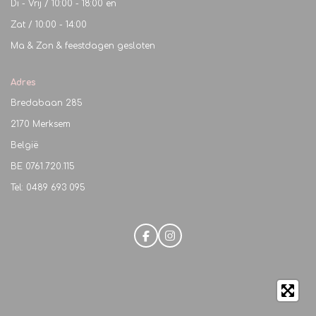
Di - Vrij / 10:00 - 18:00 en
Zat / 10:00 - 14:00
Ma & Zon & feestdagen gesloten
Adres
Bredabaan 285
2170 Merksem
België
BE
0761.720.115
Tel: 0489 693 095
F
I
a
n
c
s
e
t
b
a
o
g
o
r
k
a