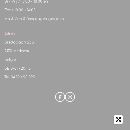
Di - Vrij / 10:00 - 18:00 en
Zat / 10:00 - 14:00
Ma & Zon & feestdagen gesloten
Adres
Bredabaan 285
2170 Merksem
België
BE
0761.720.115
Tel: 0489 693 095
F
I
a
n
c
s
e
t
b
a
o
g
o
r
k
a