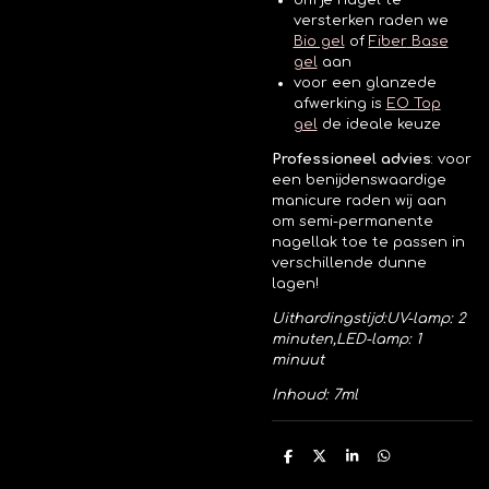
om je nagel te
versterken raden we
Bio gel
of
Fiber
Base
gel
aan
voor een glanzede
afwerking is
EO Top
gel
de ideale keuze
Professioneel advies
:
voor
een benijdenswaardige
manicure raden wij aan
om semi-permanente
nagellak toe te passen in
verschillende dunne
lagen!
Uithardingstijd:
UV-lamp: 2
minuten,
LED-lamp: 1
minuut
Inhoud: 7ml
D
D
S
D
e
e
h
e