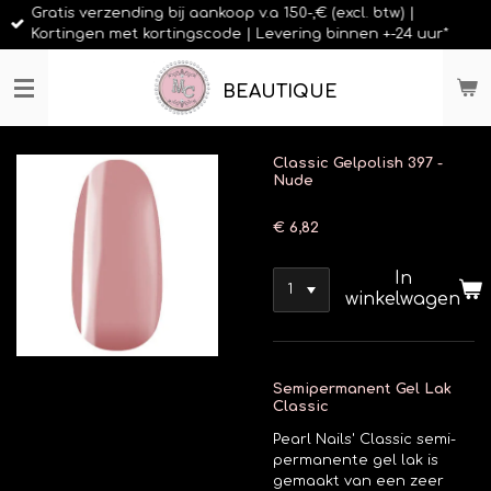
Gratis verzending bij aankoop v.a 150-,€ (excl. btw) |
Ga
Kortingen met kortingscode | Levering binnen +-24 uur*
direct
naar
de
BEAUTIQUE
hoofdinhoud
Classic Gelpolish 397 -
Nude
€ 6,82
In
winkelwagen
Semipermanent Gel Lak
Classic
Pearl Nails' Classic semi-
permanente gel lak is
gemaakt van een zeer