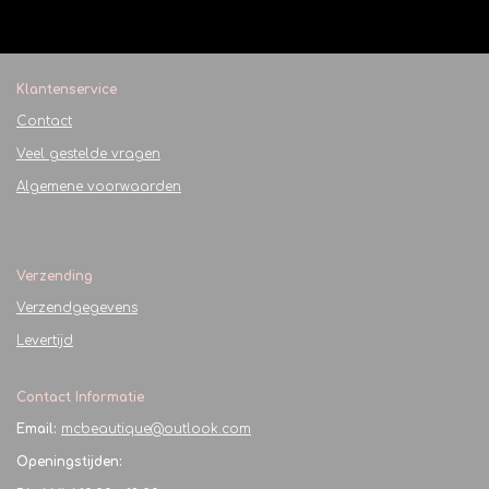
l
e
a
l
e
l
r
e
n
e
n
Klantenservice
Contact
Veel gestelde vragen
Algemene voorwaarden
Verzending
Verzendgegevens
Levertijd
Contact Informatie
Email:
mcbeautique@outlook.com
Openingstijden: