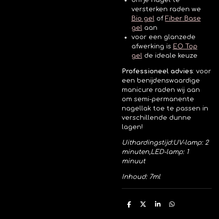
om je nagel te
versterken raden we
Bio gel
of
Fiber
Base
gel
aan
voor een glanzede
afwerking is
EO Top
gel
de ideale keuze
Professioneel advies
:
voor
een benijdenswaardige
manicure raden wij aan
om semi-permanente
nagellak toe te passen in
verschillende dunne
lagen!
Uithardingstijd:
UV-lamp: 2
minuten,
LED-lamp: 1
minuut
Inhoud: 7ml
D
D
S
D
e
e
h
e