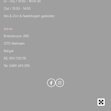
Di - Vrij / 10:00 - 18:00 en
Zat / 10:00 - 14:00
Ma & Zon & feestdagen gesloten
Adres
Bredabaan 285
2170 Merksem
België
BE
0761.720.115
Tel: 0489 693 095
F
I
a
n
c
s
e
t
b
a
o
g
o
r
k
a