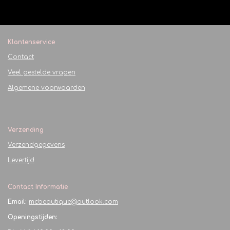
l
e
a
l
e
l
r
e
n
e
n
Klantenservice
Contact
Veel gestelde vragen
Algemene voorwaarden
Verzending
Verzendgegevens
Levertijd
Contact Informatie
Email:
mcbeautique@outlook.com
Openingstijden: