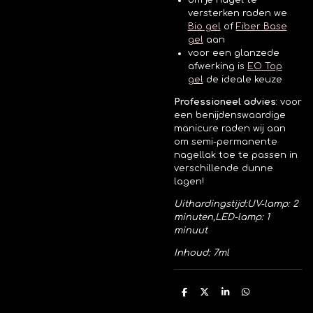
om je nagel te
versterken raden we
Bio gel
of
Fiber
Base
gel
aan
voor een glanzede
afwerking is
EO Top
gel
de ideale keuze
Professioneel advies
:
voor
een benijdenswaardige
manicure raden wij aan
om semi-permanente
nagellak toe te passen in
verschillende dunne
lagen!
Uithardingstijd:
UV-lamp: 2
minuten,
LED-lamp: 1
minuut
Inhoud: 7ml
D
D
S
D
e
e
h
e