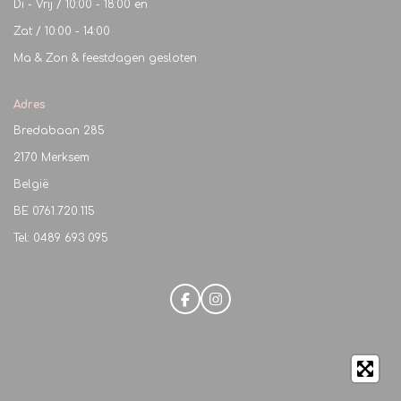
Di - Vrij / 10:00 - 18:00 en
Zat / 10:00 - 14:00
Ma & Zon & feestdagen gesloten
Adres
Bredabaan 285
2170 Merksem
België
BE
0761.720.115
Tel: 0489 693 095
F
I
a
n
c
s
e
t
b
a
o
g
o
r
k
a