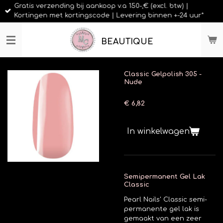
Gratis verzending bij aankoop v.a 150-,€ (excl. btw) |
Ga
Kortingen met kortingscode | Levering binnen +-24 uur*
direct
naar
de
BEAUTIQUE
hoofdinhoud
Classic Gelpolish 305 -
Nude
€ 6,82
In winkelwagen
Semipermanent Gel Lak
Classic
Pearl Nails' Classic semi-
permanente gel lak is
gemaakt van een zeer