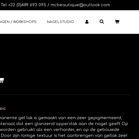
Tel +32 (0)489 693 095 / mcbeautique@outlook.com
NGEN / WORKSHOPS
NAGELSTUDIO
ssic
ermanente gel lak is gemaakt van een zeer gepigmenteerd,
materiaal dat een glanzend oppervlak aan de nagel geeft
Op
t worden gebruikt als een verharder, en op de gebouwde
 Door zijn romige textuur is het aanbrengen van gellak zeer