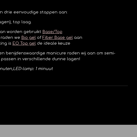
n drie eenvoudige stappen aan:
agen), top laag.
 kan worden gebruikt
Base/Top
n raden we
Bio gel
of
Fiber
Base gel
aan
ing is
EO Top gel
de ideale keuze
en benijdenswaardige manicure raden wij aan om semi-
passen in verschillende dunne lagen!
nuten,
LED-lamp: 1 minuut