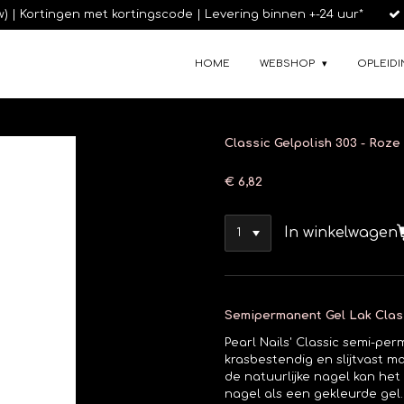
tw) | Kortingen met kortingscode | Levering binnen +-24 uur*
HOME
WEBSHOP
OPLEIDI
Classic Gelpolish 303 - Roze
€ 6,82
In winkelwagen
Semipermanent Gel Lak Cla
Pearl Nails' Classic semi-p
krasbestendig en slijtvast 
de natuurlijke nagel kan he
nagel als een gekleurde gel.