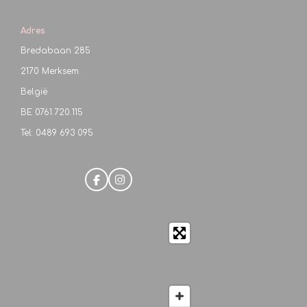
Adres
Bredabaan 285
2170 Merksem
België
BE
0761.720.115
Tel: 0489 693 095
F
I
a
n
c
s
e
t
b
a
o
g
o
r
k
a
m