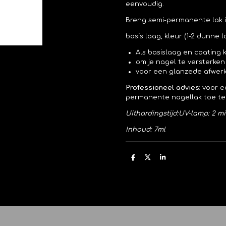
eenvoudig.
Breng semi-permanente lak i
basis laag, kleur (1-2 dunne l
Als basislaag en coating
om je nagel te versterke
voor een glanzede afwerk
Professioneel advies
:
voor e
permanente nagellak toe te 
Uithardingstijd:
UV-lamp: 2 mi
Inhoud: 7ml
D
D
S
e
e
h
l
e
a
e
l
r
n
e