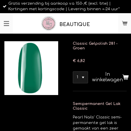
Gratis verzending bij aankoop v.a 150-,€ (excl. btw) |
Ga
Kortingen met kortingscode | Levering binnen +-24 uur*
direct
naar
de
BEAUTIQUE
hoofdinhoud
Classic Gelpolish 281 -
Groen
€ 6,82
In
winkelwagen
Semipermanent Gel Lak
Classic
Pearl Nails' Classic semi-
permanente gel lak is
gemaakt van een zeer