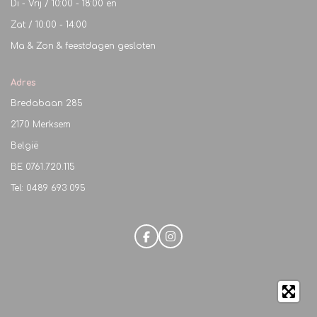
Di - Vrij / 10:00 - 18:00 en
Zat / 10:00 - 14:00
Ma & Zon & feestdagen gesloten
Adres
Bredabaan 285
2170 Merksem
België
BE
0761.720.115
Tel: 0489 693 095
F
I
a
n
c
s
e
t
b
a
o
g
o
r
k
a