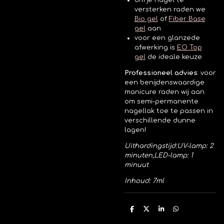
om je nagel te
versterken raden we
Bio gel
of
Fiber
Base
gel
aan
voor een glanzede
afwerking is
EO Top
gel
de ideale keuze
Professioneel advies
:
voor
een benijdenswaardige
manicure raden wij aan
om semi-permanente
nagellak toe te passen in
verschillende dunne
lagen!
Uithardingstijd:
UV-lamp: 2
minuten,
LED-lamp: 1
minuut
Inhoud: 7ml
D
D
S
D
e
e
h
e