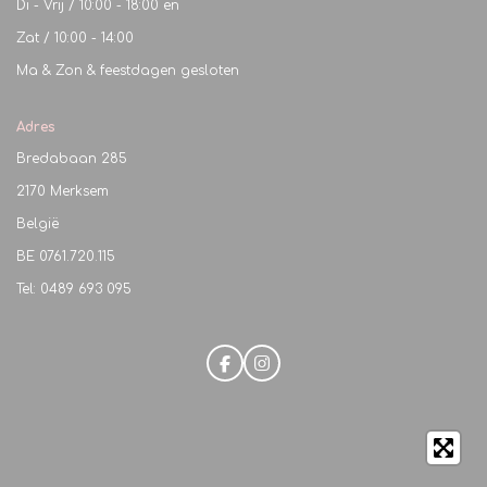
Di - Vrij / 10:00 - 18:00 en
Zat / 10:00 - 14:00
Ma & Zon & feestdagen gesloten
Adres
Bredabaan 285
2170 Merksem
België
BE
0761.720.115
Tel: 0489 693 095
F
I
a
n
c
s
e
t
b
a
o
g
o
r
k
a