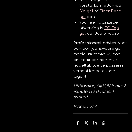
om je nagel te
versterken raden we
Bio gel
of
Fiber
Base
gel
aan
voor een glanzede
afwerking is
EO Top
gel
de ideale keuze
Professioneel advies
:
voor
een benijdenswaardige
manicure raden wij aan
om semi-permanente
nagellak toe te passen in
verschillende dunne
lagen!
Uithardingstijd:
UV-lamp: 2
minuten,
LED-lamp: 1
minuut
Inhoud: 7ml
D
D
S
D
e
e
h
e