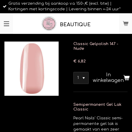
Gratis verzending bij aankoop v.a 150-,€ (excl. btw) |
Ga
Kortingen met kortingscode | Levering binnen +-24 uur*
direct
naar
de
BEAUTIQUE
hoofdinhoud
Classic Gelpolish 147 -
Nude
€ 6,82
In
winkelwagen
Semipermanent Gel Lak
Classic
Pearl Nails' Classic semi-
permanente gel lak is
gemaakt van een zeer