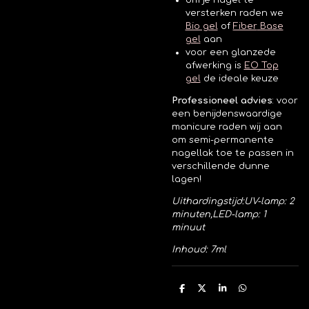
om je nagel te
versterken raden we
Bio gel
of
Fiber
Base
gel
aan
voor een glanzede
afwerking is
EO Top
gel
de ideale keuze
Professioneel advies
:
voor
een benijdenswaardige
manicure raden wij aan
om semi-permanente
nagellak toe te passen in
verschillende dunne
lagen!
Uithardingstijd:
UV-lamp: 2
minuten,
LED-lamp: 1
minuut
Inhoud: 7ml
D
D
S
D
e
e
h
e