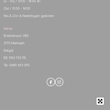
Di - Vrij / 10:00 - 18:00 en
Zat / 10:00 - 14:00
Ma & Zon & feestdagen gesloten
Adres
Bredabaan 285
2170 Merksem
België
BE
0761.720.115
Tel: 0489 693 095
F
I
a
n
c
s
e
t
b
a
o
g
o
r
k
a