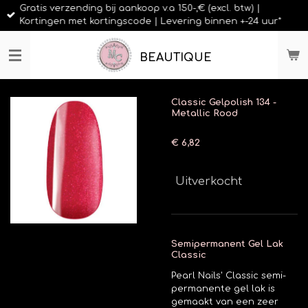
Gratis verzending bij aankoop v.a 150-,€ (excl. btw) |
Ga
Kortingen met kortingscode | Levering binnen +-24 uur*
direct
naar
de
BEAUTIQUE
hoofdinhoud
Classic Gelpolish 134 -
Metallic Rood
€ 6,82
Uitverkocht
Semipermanent Gel Lak
Classic
Pearl Nails' Classic semi-
permanente gel lak is
gemaakt van een zeer