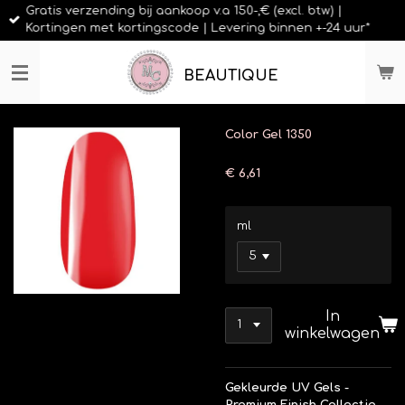
Gratis verzending bij aankoop v.a 150-,€ (excl. btw) |
Ga
Kortingen met kortingscode | Levering binnen +-24 uur*
direct
naar
de
BEAUTIQUE
hoofdinhoud
Color Gel 1350
€ 6,61
ml
In
winkelwagen
Gekleurde UV Gels -