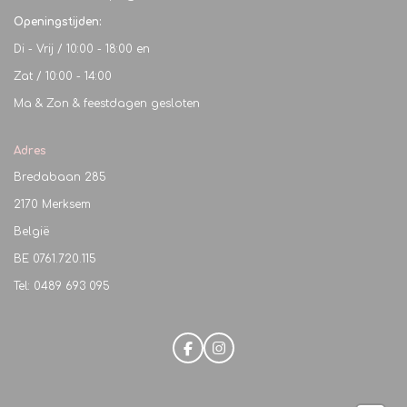
Openingstijden:
Di - Vrij / 10:00 - 18:00 en
Zat / 10:00 - 14:00
Ma & Zon & feestdagen gesloten
Adres
Bredabaan 285
2170 Merksem
België
BE
0761.720.115
Tel: 0489 693 095
F
I
a
n
c
s
e
t