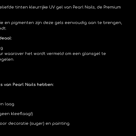
iefde tinten kleurrijke UV gel van Pearl Nails, de Premium
ie en pigmenten zijn deze gels eenvoudig aan te brengen,
edt.
deaal:
ag
eur waarover het wordt vermeld om een glansgel te
egelen.
s van Pearl Nails hebben:
één laag
geen kleeflaag!)
voor decoratie (suger) en painting