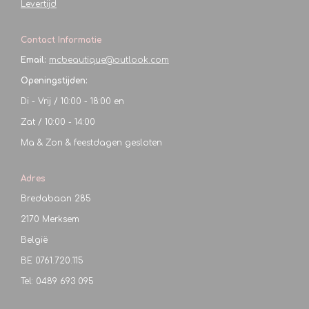
Levertijd
Contact Informatie
Email:
mcbeautique@outlook.com
Openingstijden:
Di - Vrij / 10:00 - 18:00 en
Zat / 10:00 - 14:00
Ma & Zon & feestdagen gesloten
Adres
Bredabaan 285
2170 Merksem
België
BE
0761.720.115
Tel: 0489 693 095