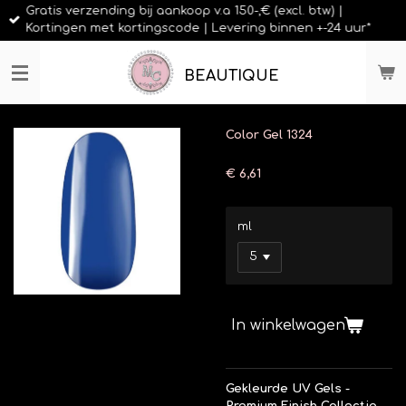
Gratis verzending bij aankoop v.a 150-,€ (excl. btw) |
Ga
Kortingen met kortingscode | Levering binnen +-24 uur*
direct
naar
de
BEAUTIQUE
hoofdinhoud
Color Gel 1324
€ 6,61
ml
In winkelwagen
Gekleurde UV Gels -