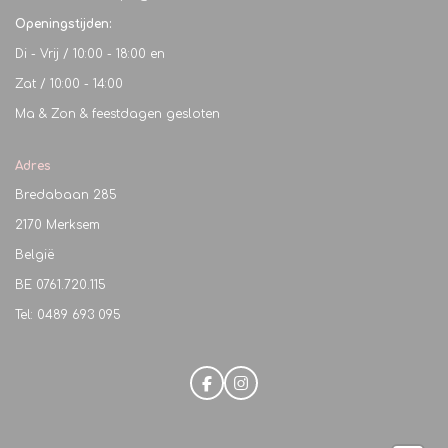
Openingstijden:
Di - Vrij / 10:00 - 18:00 en
Zat / 10:00 - 14:00
Ma & Zon & feestdagen gesloten
Adres
Bredabaan 285
2170 Merksem
België
BE
0761.720.115
Tel: 0489 693 095
F
I
a
n
c
s
e
t