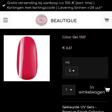
Gratis verzending bij aankoop v.a 150-,€ (excl. btw) |
Ga
Kortingen met kortingscode | Levering binnen +-24 uur*
direct
naar
de
BEAUTIQUE
hoofdinhoud
Color Gel 1307
€ 6,61
ml
In
winkelwagen
Gekleurde UV Gels -