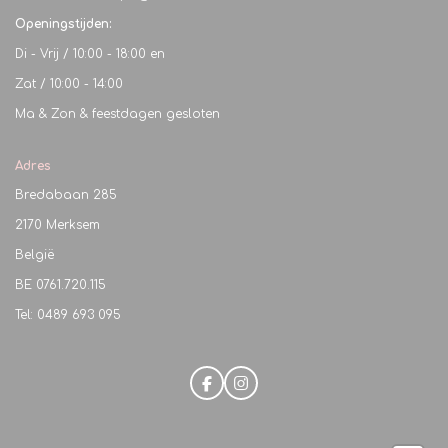
Openingstijden:
Di - Vrij / 10:00 - 18:00 en
Zat / 10:00 - 14:00
Ma & Zon & feestdagen gesloten
Adres
Bredabaan 285
2170 Merksem
België
BE
0761.720.115
Tel: 0489 693 095
F
I
a
n
c
s
e
t