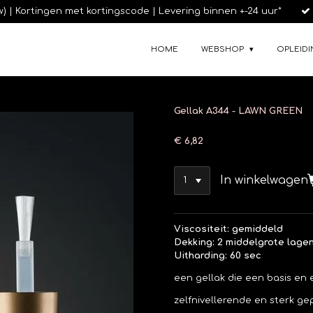
tw) | Kortingen met kortingscode | Levering binnen +-24 uur*
HOME
WEBSHOP
OPLEIDI
Gellak A344 - LAWN GREEN
€ 6,82
In winkelwagen
Viscositeit: gemiddeld
Dekking: 2 middelgrote lage
Uitharding: 60 sec
een gellak die een basis en 
zelfnivellerende en sterk g