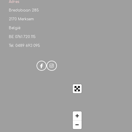
Adres
Bredabaan 285
2170 Merksem
België
BE
0761.720.115
Tel: 0489 693 095
F
I
a
n
c
s
e
t
b
a
o
g
o
r
k
a
m