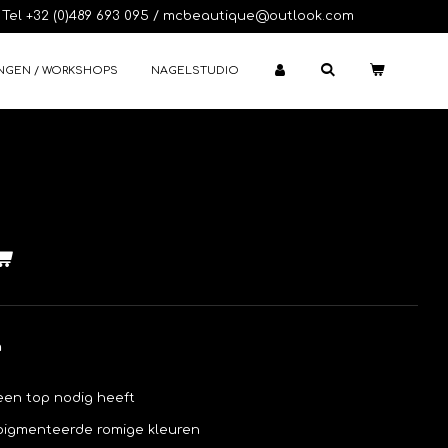
Tel +32 (0)489 693 095 / mcbeautique@outlook.com
NGEN / WORKSHOPS
NAGELSTUDIO
n
een top nodig heeft
epigmenteerde romige kleuren