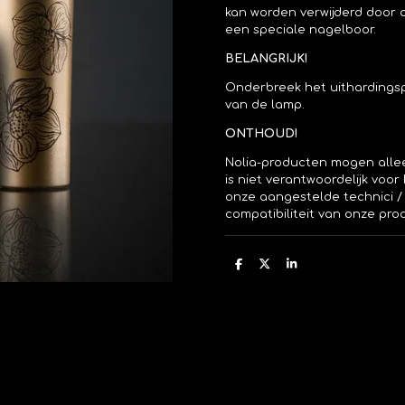
kan worden verwijderd door o
een speciale nagelboor.
BELANGRIJK!
Onderbreek het uithardingsp
van de lamp.
ONTHOUD!
Nolia-producten mogen allee
is niet verantwoordelijk voo
onze aangestelde technici 
compatibiliteit van onze pr
D
D
S
e
e
h
l
e
a
e
l
r
n
e