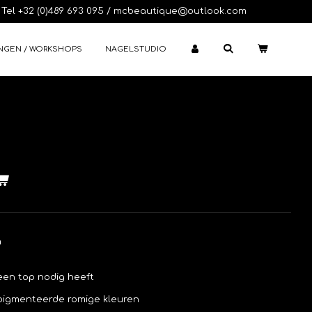
Tel +32 (0)489 693 095 / mcbeautique@outlook.com
NGEN / WORKSHOPS
NAGELSTUDIO
n
een top nodig heeft
epigmenteerde romige kleuren