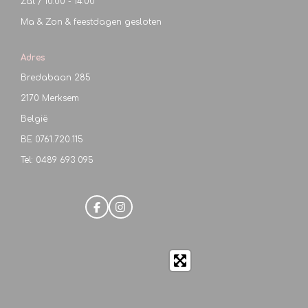
Zat / 10:00 - 14:00
Ma & Zon & feestdagen gesloten
Adres
Bredabaan 285
2170 Merksem
België
BE
0761.720.115
Tel: 0489 693 095
F
I
a
n
c
s
e
t
b
a
o
g
o
r
k
a
m