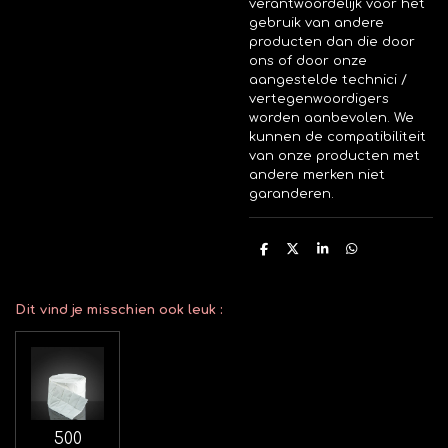
verantwoordelijk voor het
gebruik van andere
producten dan die door
ons of door onze
aangestelde technici /
vertegenwoordigers
worden aanbevolen. We
kunnen de compatibiliteit
van onze producten met
andere merken niet
garanderen.
D
D
S
D
e
e
h
e
l
e
a
l
e
l
r
e
n
e
n
Dit vind je misschien ook leuk :
500