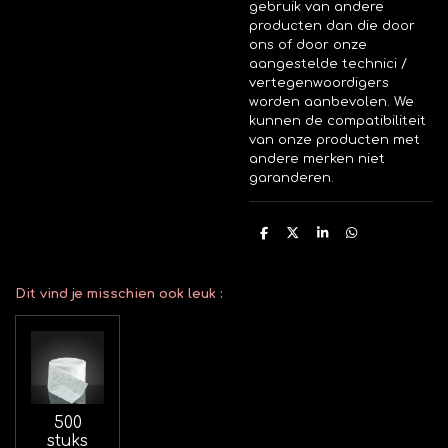
gebruik van andere
producten dan die door
ons of door onze
aangestelde technici /
vertegenwoordigers
worden aanbevolen. We
kunnen de compatibiliteit
van onze producten met
andere merken niet
garanderen.
D
D
S
D
e
e
h
e
l
e
a
l
e
l
r
e
n
e
n
Dit vind je misschien ook leuk :
500
stuks