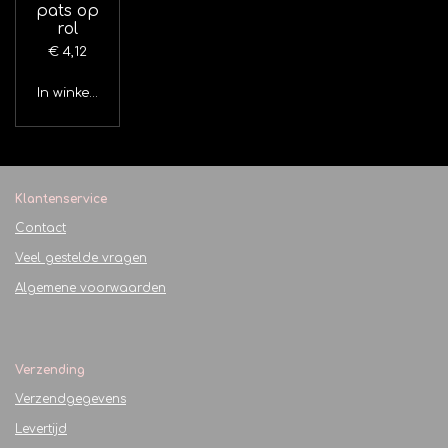
pats op
rol
€ 4,12
In winkelwagen
Klantenservice
Contact
Veel gestelde vragen
Algemene voorwaarden
Verzending
Verzendgegevens
Levertijd