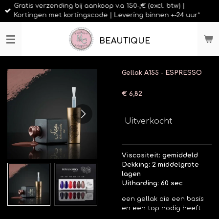
Gratis verzending bij aankoop v.a 150-,€ (excl. btw) |
Ga
Kortingen met kortingscode | Levering binnen +-24 uur*
direct
naar
de
BEAUTIQUE
hoofdinhoud
Gellak A155 - ESPRESSO
€ 6,82
Uitverkocht
Viscositeit: gemiddeld
Dekking: 2 middelgrote
lagen
Uitharding: 60 sec
een gellak die een basis
en een top nodig heeft