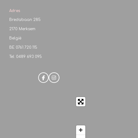
Adres
Bredabaan 285
2170 Merksem
België
BE
0761.720.115
Tel: 0489 693 095
F
I
a
n
c
s
e
t
b
a
o
g
o
r
k
a
m