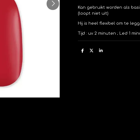
Kan gebruikt worden als basis
(loopt niet uit)
Hij is heel flexibel om te leg
Tijd : uv 2 minuten ; Led 1 m
D
D
S
e
e
h
l
e
a
e
l
r
n
e