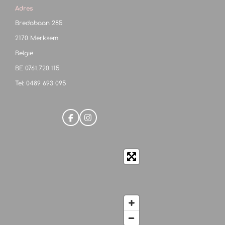
Adres
Bredabaan 285
2170 Merksem
België
BE
0761.720.115
Tel: 0489 693 095
F
I
a
n
c
s
e
t
b
a
o
g
o
r
k
a
m