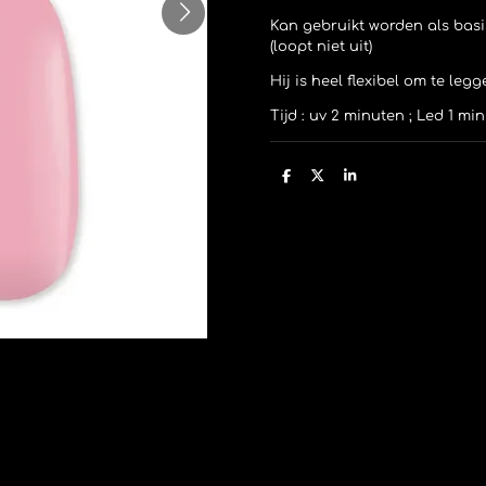
Kan gebruikt worden als basis
(loopt niet uit)
Hij is heel flexibel om te leg
Tijd : uv 2 minuten ; Led 1 m
D
D
S
e
e
h
l
e
a
e
l
r
n
e