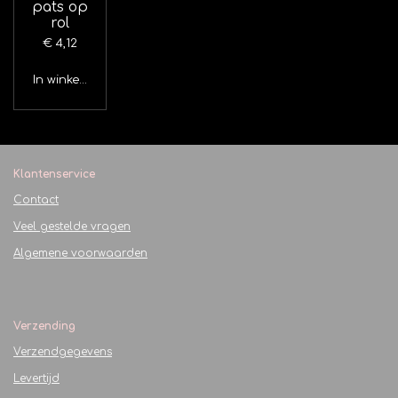
pats op
rol
€ 4,12
In winkelwagen
Klantenservice
Contact
Veel gestelde vragen
Algemene voorwaarden
Verzending
Verzendgegevens
Levertijd