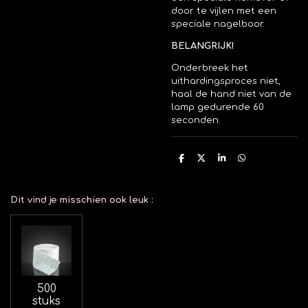
door te vijlen met een
speciale nagelboor.
BELANGRIJK!
Onderbreek het
uithardingsproces niet,
haal de hand niet van de
lamp gedurende 60
seconden.
D
D
S
D
e
e
h
e
l
e
a
l
e
l
r
e
n
e
n
Dit vind je misschien ook leuk
:
500
stuks