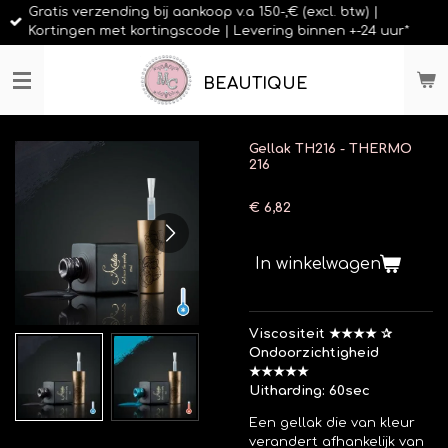
Gratis verzending bij aankoop v.a 150-,€ (excl. btw) |
Ga
Kortingen met kortingscode | Levering binnen +-24 uur*
direct
naar
de
BEAUTIQUE
hoofdinhoud
Gellak TH216 - THERMO
216
€ 6,82
In winkelwagen
Viscositeit ★★★★ ✰
Ondoorzichtigheid
★★★★★
Uitharding: 60sec
Een gellak die van kleur
verandert afhankelijk van