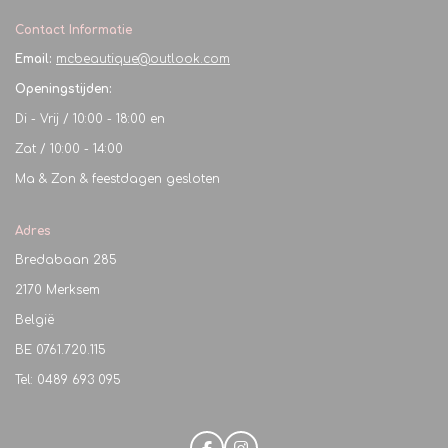
Contact Informatie
Email:
mcbeautique@outlook.com
Openingstijden:
Di - Vrij / 10:00 - 18:00 en
Zat / 10:00 - 14:00
Ma & Zon & feestdagen gesloten
Adres
Bredabaan 285
2170 Merksem
België
BE
0761.720.115
Tel: 0489 693 095