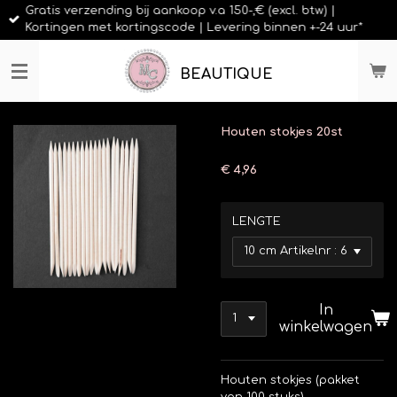
Gratis verzending bij aankoop v.a 150-,€ (excl. btw) |
Ga
Kortingen met kortingscode | Levering binnen +-24 uur*
direct
naar
de
BEAUTIQUE
hoofdinhoud
Houten stokjes 20st
€ 4,96
LENGTE
In
winkelwagen
Houten stokjes (pakket