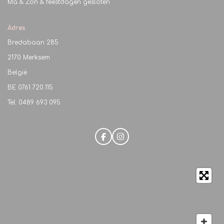
Ma & Zon & feestdagen gesloten
Adres
Bredabaan 285
2170 Merksem
België
BE
0761.720.115
Tel: 0489 693 095
F
I
a
n
c
s
e
t
b
a
o
g
o
r
k
a
m