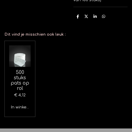
van 100 stuks).
D
D
S
D
e
e
h
e
l
e
a
l
e
l
r
e
n
e
n
Dit vind je misschien ook leuk
:
500
stuks
pats op
rol
€ 4,12
In winkelwagen