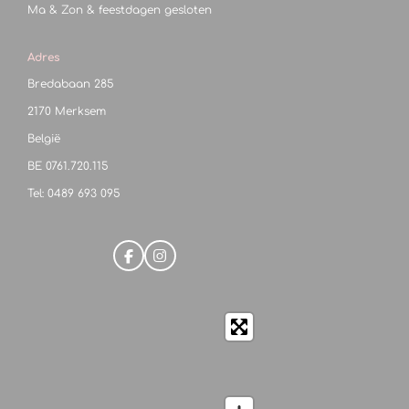
Ma & Zon & feestdagen gesloten
Adres
Bredabaan 285
2170 Merksem
België
BE
0761.720.115
Tel: 0489 693 095
F
I
a
n
c
s
e
t
b
a
o
g
o
r
k
a
m