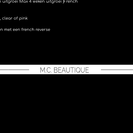
n uitgroei Max 4 weken uitgroei )French
 clear of pink
n met een french reverse