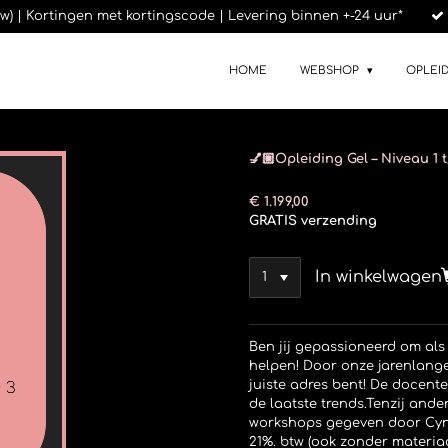
btw) | Kortingen met kortingscode | Levering binnen +-24 uur*
HOME
WEBSHOP
OPLEI
💅🏼Opleiding Gel – Niveau 1 
€ 1.199,00
GRATIS verzending
In winkelwagen
Ben jij gepassioneerd om als 
helpen! Door onze jarenlange 
juiste adres bent! De docent
de laatste trends.Tenzij ande
workshops gegeven door Cynt
21%. btw (ook zonder materiaa