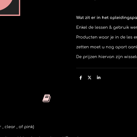
Wat zit er in het opleidingsp
Enkel de lessen & gebruik wer
Producten waar je in de les 
zetten moet u nog apart aan
De prijzen hiervan zijn wissel
D
D
S
e
e
h
l
e
a
e
l
r
n
e
, clear , of pink)