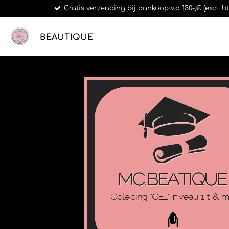
Gratis verzending bij aankoop v.a 150-,€ (excl. 
Ga
direct
naar
BEAUTIQUE
de
hoofdinhoud