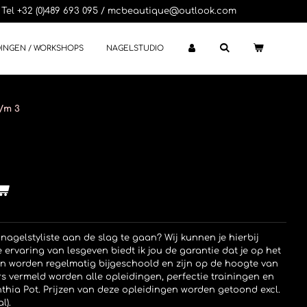
Tel +32 (0)489 693 095 / mcbeautique@outlook.com
DINGEN / WORKSHOPS
NAGELSTUDIO
t/m 3
nagelstyliste aan de slag te gaan? Wij kunnen je hierbij
ervaring van lesgeven biedt ik jou de garantie dat je op het
en worden regelmatig bijgeschoold en zijn op de hoogte van
rs vermeld worden alle opleidingen, perfectie trainingen en
hia Pot. Prijzen van deze opleidingen worden getoond excl.
l).