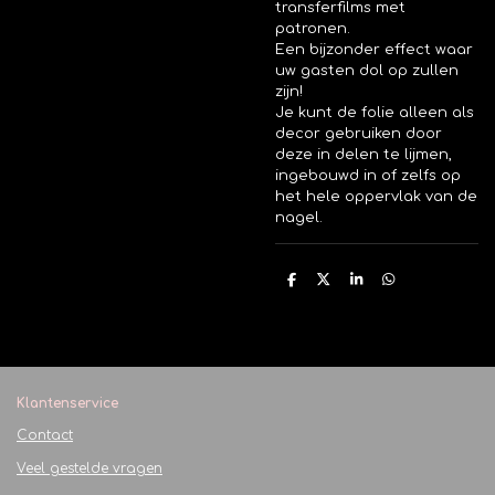
transferfilms met
patronen.
Een bijzonder effect waar
uw gasten dol op zullen
zijn!
Je kunt de folie alleen als
decor gebruiken door
deze in delen te lijmen,
ingebouwd in of zelfs op
het hele oppervlak van de
nagel.
D
D
S
D
e
e
h
e
l
e
a
l
e
l
r
e
n
e
n
Klantenservice
Contact
Veel gestelde vragen