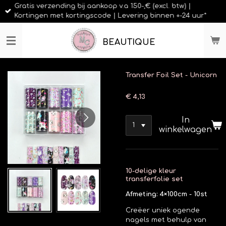
Gratis verzending bij aankoop v.a 150-,€ (excl. btw) |
Ga
Kortingen met kortingscode | Levering binnen +-24 uur*
direct
naar
de
BEAUTIQUE
hoofdinhoud
Transfer Foil Set - Unicorn
€ 4,13
In
winkelwagen
10-delige kleur
transferfolie set
Afmeting: 4×100cm - 10st
Creëer uniek ogende
nagels met behulp van