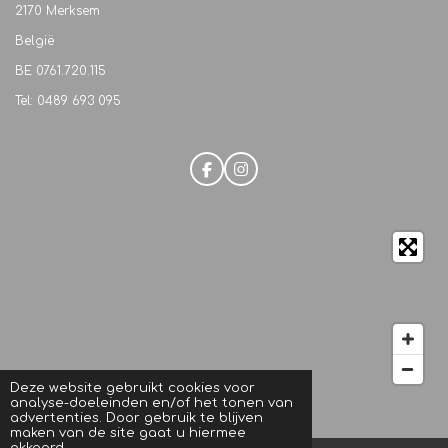
2170 Merksem
België
BE
0761.720.115
Tel: 0489 693 095
F
I
a
n
c
s
e
t
b
a
o
g
o
r
k
a
m
Deze website gebruikt cookies voor
analyse-doeleinden en/of het tonen van
© 2021 M.C. Beautique
advertenties. Door gebruik te blijven
maken van de site gaat u hiermee
akkoord.