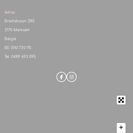
Adres
Bredabaan 285
2170 Merksem
België
BE
0761.720.115
Tel: 0489 693 095
F
I
a
n
c
s
e
t
b
a
o
g
o
r
k
a
m