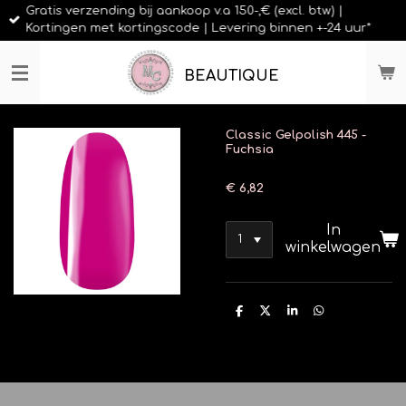
Gratis verzending bij aankoop v.a 150-,€ (excl. btw) |
Ga
Kortingen met kortingscode | Levering binnen +-24 uur*
direct
naar
de
BEAUTIQUE
hoofdinhoud
Classic Gelpolish 445 -
Fuchsia
€ 6,82
In
winkelwagen
D
D
S
D
e
e
h
e
l
e
a
l
e
l
r
e
n
e
n