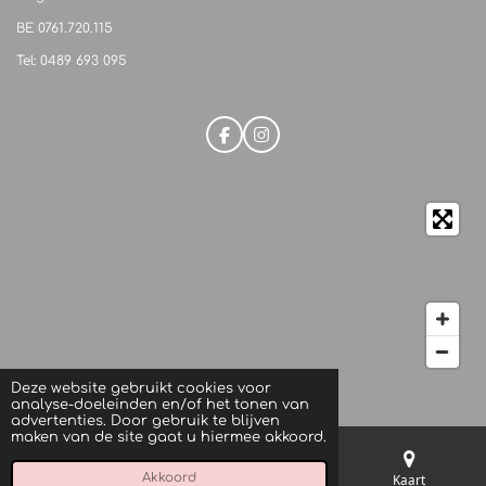
BE
0761.720.115
Tel: 0489 693 095
F
I
a
n
c
s
e
t
b
a
o
g
o
r
k
a
m
Deze website gebruikt cookies voor
© 2021 M.C. Beautique
analyse-doeleinden en/of het tonen van
advertenties. Door gebruik te blijven
maken van de site gaat u hiermee akkoord.
Akkoord
E-mailadres
Telefoonnummer
Kaart