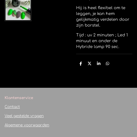
Hij is heel flexibel om te
leggen, je kan hem
gelijkmatig verdelen door
zijn borstel.
Tijd : uv 2 minuten ; Led 1
minuut en onder de
Hybride lamp 90 sec.
D
D
S
D
e
e
h
e
l
e
a
l
e
l
r
e
n
e
n
Klantenservice
Contact
Veel gestelde vragen
Algemene voorwaarden