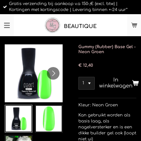
Gratis verzending bij aankoop v.a 150-,€ (excl. btw) |
Ga
Kortingen met kortingscode | Levering binnen +-24 uur*
direct
naar
de
BEAUTIQUE
hoofdinhoud
Gummy (Rubber) Base Gel -
Neon Groen
€ 12,40
In
winkelwagen
Kleur: Neon Groen
Kan gebruikt worden als
basis laag, als
nagelversterker en is een
dikke builder gel ook (loopt
niet ui)