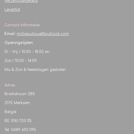
Verzendgegevens
Levertijd
Contact Informatie
Email:
mcbeautique@outlook.com
Openingstijden:
Di - Vrij / 10:00 - 18:00 en
Zat / 10:00 - 14:00
Ma & Zon & feestdagen gesloten
Adres
Bredabaan 285
2170 Merksem
België
BE
0761.720.115
Tel: 0489 693 095