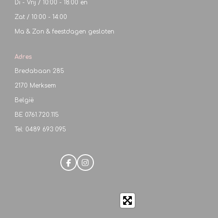
Di - Vrij / 10:00 - 18:00 en
Zat / 10:00 - 14:00
Ma & Zon & feestdagen gesloten
Adres
Bredabaan 285
2170 Merksem
België
BE
0761.720.115
Tel: 0489 693 095
F
I
a
n
c
s
e
t
b
a
o
g
o
r
k
a