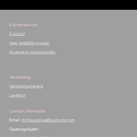
Klantenservice
Contact
Veel gestelde vragen
Algemene voorwaarden
Verzending
Verzendgegevens
Levertijd
Contact Informatie
Email:
mcbeautique@outlook.com
Openingstijden: