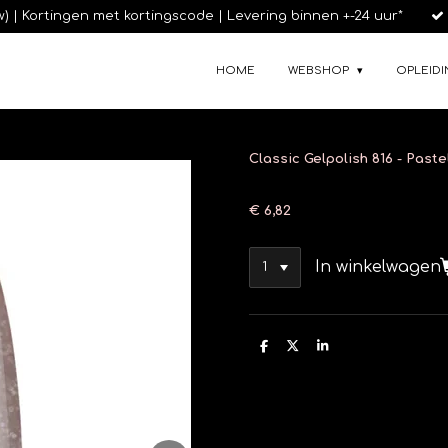
tw) | Kortingen met kortingscode | Levering binnen +-24 uur*
HOME
WEBSHOP
OPLEIDI
Classic Gelpolish 816 - Paste
€ 6,82
In winkelwagen
D
D
S
e
e
h
l
e
a
e
l
r
n
e