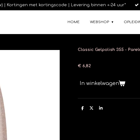
tw) | Kortingen met kortingscode | Levering binnen +-24 uur*
HOME
WEBSHOP
OPLEIDI
Classic Gelpolish 355 - Pare
€ 6,82
In winkelwagen
D
D
S
e
e
h
l
e
a
e
l
r
n
e