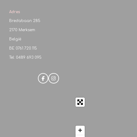
Adres
Bredabaan 285
2170 Merksem
België
BE
0761.720.115
Tel: 0489 693 095
F
I
a
n
c
s
e
t
b
a
o
g
o
r
k
a
m