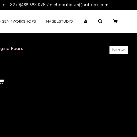
Tel +32 (0)489 693 095 / mcbeautique@outlook.com
NGEN / WORKSHOPS
NAGELSTUDIO
rgine Paars
Nieuw