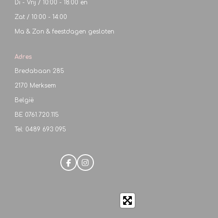
Di - Vrij / 10:00 - 18:00 en
Zat / 10:00 - 14:00
Ma & Zon & feestdagen gesloten
Adres
Bredabaan 285
2170 Merksem
België
BE
0761.720.115
Tel: 0489 693 095
F
I
a
n
c
s
e
t
b
a
o
g
o
r
k
a