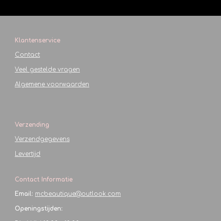
Klantenservice
Contact
Veel gestelde vragen
Algemene voorwaarden
Verzending
Verzendgegevens
Levertijd
Contact Informatie
Email:
mcbeautique@outlook.com
Openingstijden: