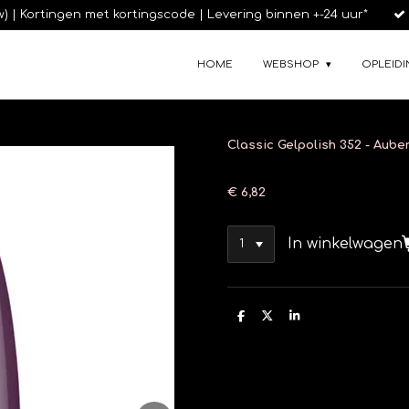
tw) | Kortingen met kortingscode | Levering binnen +-24 uur*
HOME
WEBSHOP
OPLEIDI
Classic Gelpolish 352 - Aube
€ 6,82
In winkelwagen
D
D
S
e
e
h
l
e
a
e
l
r
n
e