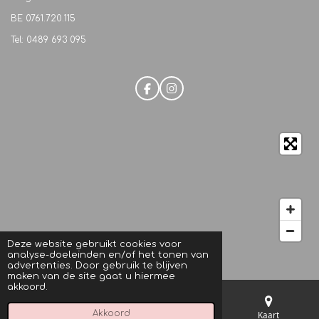
BE
0761.720.115
Tel: 0489 693 095
F
I
a
n
c
s
e
t
b
a
o
g
o
r
k
a
m
Deze website gebruikt cookies voor
analyse-doeleinden en/of het tonen van
© 2021 M.C. Beautique
advertenties. Door gebruik te blijven
maken van de site gaat u hiermee
akkoord.
Akkoord
E-mailadres
Telefoonnummer
Kaart