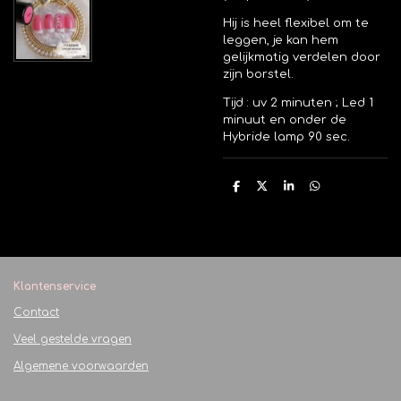
Hij is heel flexibel om te
leggen, je kan hem
gelijkmatig verdelen door
zijn borstel.
Tijd : uv 2 minuten ; Led 1
minuut en onder de
Hybride lamp 90 sec.
D
D
S
D
e
e
h
e
l
e
a
l
e
l
r
e
n
e
n
Klantenservice
Contact
Veel gestelde vragen
Algemene voorwaarden