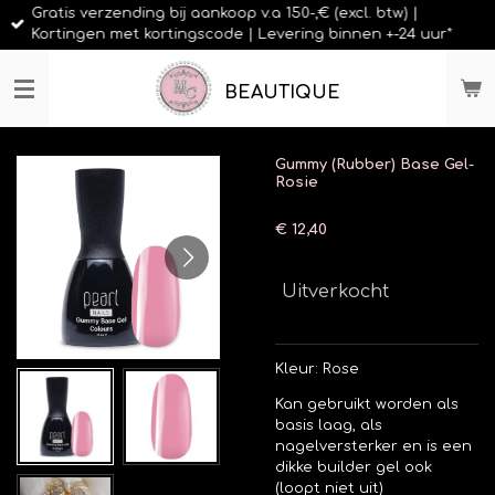
Gratis verzending bij aankoop v.a 150-,€ (excl. btw) |
Ga
Kortingen met kortingscode | Levering binnen +-24 uur*
direct
naar
de
BEAUTIQUE
hoofdinhoud
Gummy (Rubber) Base Gel-
Rosie
€ 12,40
Uitverkocht
Kleur: Rose
Kan gebruikt worden als
basis laag, als
nagelversterker en is een
dikke builder gel ook
(loopt niet uit)